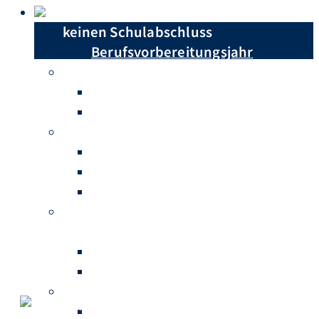
Du hast …
keinen Schulabschluss
Berufsvorbereitungsjahr
einen Hauptschulabschluss
Berufsschule
Berufsfachschule
einen Realschulabschluss
Berufsschule
Höhere Berufsfachschule
Berufliches Gymnasium
einen Realschulabschluss mit
abgeschlossenem Berufsabschluss
Fachschule für Sozialwesen
Fachschule für Technik
Abitur
Fachschule für Sozialwesen