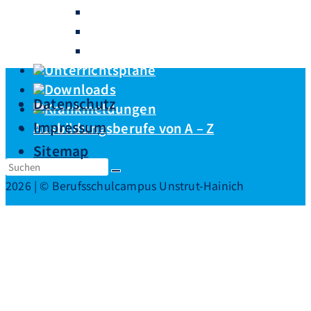
Fachschule für Technik
Höhere Berufsfachschule
Berufsschule
Unterrichtspläne
Downloads
Datenschutz
Krankmeldungen
Impressum
Ausbildungsberufe von A – Z
Sitemap
2026 | © Berufsschulcampus Unstrut-Hainich