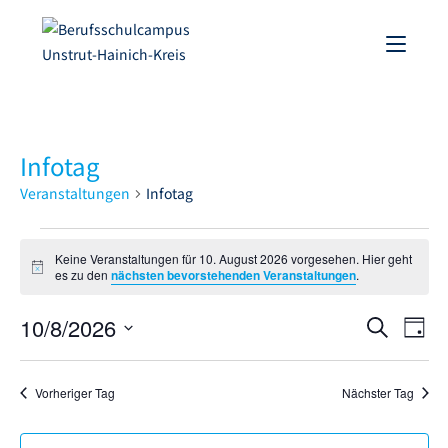
Infotag
Veranstaltungen
Infotag
Keine Veranstaltungen für 10. August 2026 vorgesehen. Hier geht
H
es zu den
nächsten bevorstehenden Veranstaltungen
.
i
n
10/8/2026
V
w
V
S
T
e
e
u
i
D
e
a
s
c
r
a
g
r
Vorheriger Tag
Nächster Tag
h
a
t
e
a
u
n