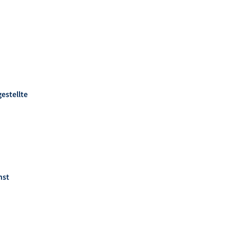
estellte
nst