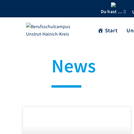
Du hast …
Start
Un
News