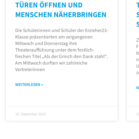
TÜREN ÖFFNEN UND
MENSCHEN NÄHERBRINGEN
Die Schülerinnen und Schüler der Erzieher23-
Klasse präsentierten am vergangenen
Z
Mittwoch und Donnerstag ihre
F
Theateraufführung unter dem festlich-
b
frechen Titel „Als der Grinch den Dank stahl“.
i
Am Mittwoch durften wir zahlreiche
U
Vertreterinnen
z
WEITERLESEN »
W
18. Dezember 2025
1