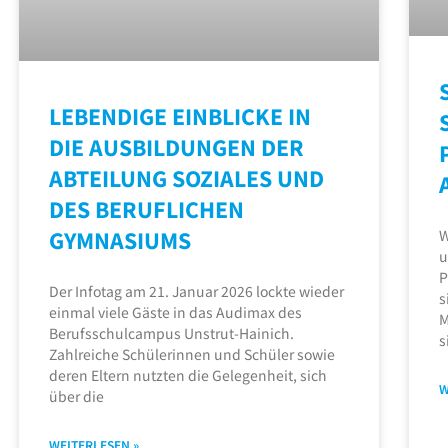
LEBENDIGE EINBLICKE IN
DIE AUSBILDUNGEN DER
ABTEILUNG SOZIALES UND
DES BERUFLICHEN
GYMNASIUMS
W
u
P
Der Infotag am 21. Januar 2026 lockte wieder
s
einmal viele Gäste in das Audimax des
M
Berufsschulcampus Unstrut-Hainich.
s
Zahlreiche Schülerinnen und Schüler sowie
deren Eltern nutzten die Gelegenheit, sich
W
über die
WEITERLESEN »