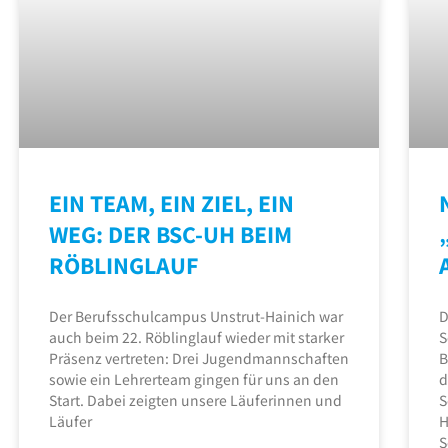
EIN TEAM, EIN ZIEL, EIN
WEG: DER BSC-UH BEIM
RÖBLINGLAUF
Der Berufsschulcampus Unstrut-Hainich war
D
auch beim 22. Röblinglauf wieder mit starker
S
Präsenz vertreten: Drei Jugendmannschaften
B
sowie ein Lehrerteam gingen für uns an den
d
Start. Dabei zeigten unsere Läuferinnen und
S
Läufer
H
S