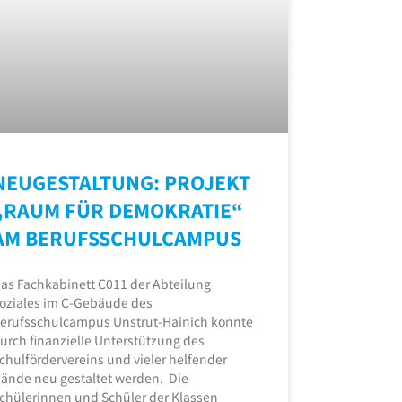
NEUGESTALTUNG: PROJEKT
„RAUM FÜR DEMOKRATIE“
AM BERUFSSCHULCAMPUS
as Fachkabinett C011 der Abteilung
oziales im C-Gebäude des
erufsschulcampus Unstrut-Hainich konnte
urch finanzielle Unterstützung des
chulfördervereins und vieler helfender
ände neu gestaltet werden. Die
chülerinnen und Schüler der Klassen