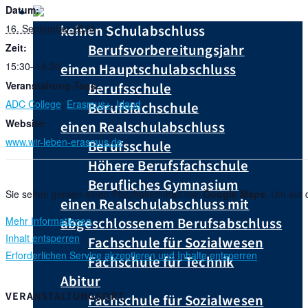
Du hast …
Datum:
16. September 2024
keinen Schulabschluss
Zeit:
Berufsvorbereitungsjahr
15:30–16:30
einen Hauptschulabschluss
Veranstaltung-Tags:
Berufsschule
ADC College
,
Erasmus+
,
Irland
Berufsfachschule
Website:
einen Realschulabschluss
www.wir-leben-erasmus.de
Berufsschule
Höhere Berufsfachschule
Berufliches Gymnasium
Sie sehen gerade einen Platzhalterinhalt von
Google Maps
. Um auf 
einen Realschulabschluss mit
Mehr Informationen
abgeschlossenem Berufsabschluss
Inhalt entsperren
Fachschule für Sozialwesen
Erforderlichen Service akzeptieren und Inhalte entsperren
Fachschule für Technik
Abitur
VERANSTALTUNGSORT
Fachschule für Sozialwesen