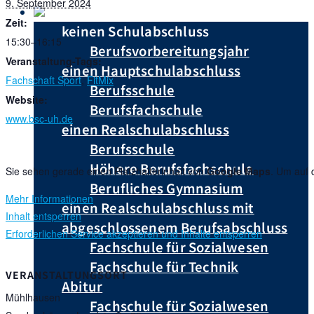
9. September 2024
Du hast …
Zeit:
keinen Schulabschluss
15:30–16:15
Berufsvorbereitungsjahr
Veranstaltung-Tags:
einen Hauptschulabschluss
Fachschaft Sport
,
FitMix
Berufsschule
Website:
Berufsfachschule
www.bsc-uh.de
einen Realschulabschluss
Berufsschule
Höhere Berufsfachschule
Sie sehen gerade einen Platzhalterinhalt von
Google Maps
. Um auf 
Berufliches Gymnasium
Mehr Informationen
einen Realschulabschluss mit
Inhalt entsperren
abgeschlossenem Berufsabschluss
Erforderlichen Service akzeptieren und Inhalte entsperren
Fachschule für Sozialwesen
Fachschule für Technik
VERANSTALTUNGSORT
Abitur
Mühlhausen
Fachschule für Sozialwesen