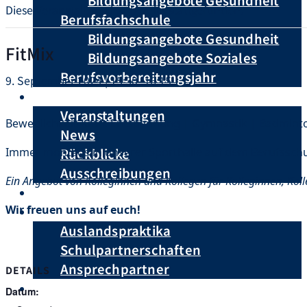
Bildungsangebote Gesundheit
Diese Veranstaltung hat bereits stattgefunden.
Berufsfachschule
Bildungsangebote Gesundheit
FitMix
Bildungsangebote Soziales
Berufsvorbereitungsjahr
9. September 2024 | 15:30
–
16:15
Aktuelles
Veranstaltungen
Beweglichkeit-Kraft-Entspannung | Gymnastik | Badminton 
News
Immer montags in unserer Sporthalle auf dem Berufssch
Rückblicke
Ausschreibungen
Ein Angebot von Kolleginnen und Kollegen für Kolleginnen, Kol
Anmeldung
Wir freuen uns auf euch!
International
Auslandspraktika
Schulpartnerschaften
Ansprechpartner
DETAILS
Datum: