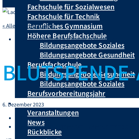
Fachschule für Sozialwesen
Fachschule für Technik
Berufliches Gymnasium
« Alle Veranstaltungen
Höhere Berufsfachschule
Diese Veranstaltung hat bereits stattgefunden.
Bildungsangebote Soziales
Bildungsangebote Gesundheit
BLUTSPENDE-
Berufsfachschule
Bildungsangebote Gesundheit
Bildungsangebote Soziales
Berufsvorbereitungsjahr
Aktuelles
6. Dezember 2023
Veranstaltungen
«
ITLS Pediatric Kurs
News
CAMPUSWEIHNACHTSMARKT – CAMPUSFEST 3.0
»
Rückblicke