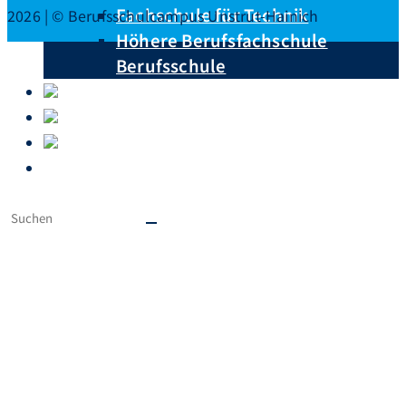
Fachschule für Technik
2026 | © Berufsschulcampus Unstrut-Hainich
Höhere Berufsfachschule
Berufsschule
Unterrichtspläne
Downloads
Krankmeldungen
Ausbildungsberufe von A – Z
Diese
Website
durchsuchen