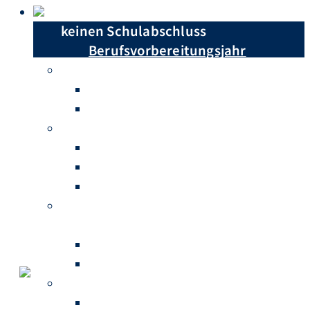
Du hast …
keinen Schulabschluss
Berufsvorbereitungsjahr
einen Hauptschulabschluss
Berufsschule
Berufsfachschule
einen Realschulabschluss
Berufsschule
Höhere Berufsfachschule
Berufliches Gymnasium
einen Realschulabschluss mit
abgeschlossenem Berufsabschluss
Fachschule für Sozialwesen
Fachschule für Technik
Abitur
Fachschule für Sozialwesen