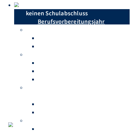
Du hast …
keinen Schulabschluss
Berufsvorbereitungsjahr
einen Hauptschulabschluss
Berufsschule
Berufsfachschule
einen Realschulabschluss
Berufsschule
Höhere Berufsfachschule
Berufliches Gymnasium
einen Realschulabschluss mit
abgeschlossenem Berufsabschluss
Fachschule für Sozialwesen
Fachschule für Technik
Abitur
Fachschule für Sozialwesen