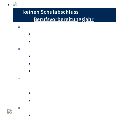
Du hast …
keinen Schulabschluss
Berufsvorbereitungsjahr
einen Hauptschulabschluss
Berufsschule
Berufsfachschule
einen Realschulabschluss
Berufsschule
Höhere Berufsfachschule
Berufliches Gymnasium
einen Realschulabschluss mit
abgeschlossenem Berufsabschluss
Fachschule für Sozialwesen
Fachschule für Technik
Abitur
Fachschule für Sozialwesen