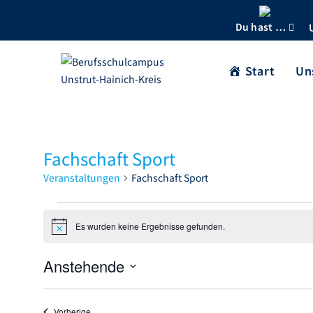
Du hast …
Start
Un
Fachschaft Sport
Veranstaltungen
Fachschaft Sport
Es wurden keine Ergebnisse gefunden.
H
i
n
Anstehende
w
e
D
i
s
a
Veranstaltungen
Vorherige