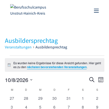
Ausbildersprechtag
Veranstaltungen
Ausbildersprechtag
Es wurden keine Ergebnisse für diese Ansicht gefunden. Hier geht
H
es zu den
nächsten bevorstehenden Veranstaltungen
.
i
n
10/8/2026
V
w
V
S
M
e
e
u
i
D
e
o
M
D
M
D
F
S
S
s
K
c
r
a
n
r
h
0
0
0
0
0
0
0
27
28
29
30
31
1
2
a
t
a
a
e
V
V
V
V
V
V
V
a
u
n
t
0
0
0
0
0
0
0
3
4
5
6
7
8
9
l