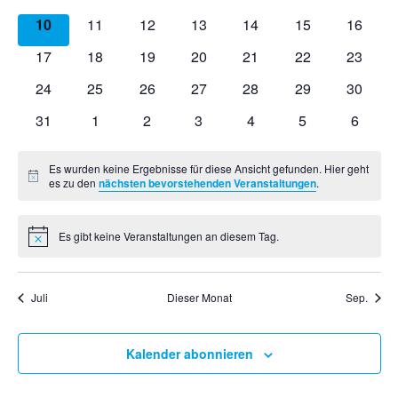
e
e
e
e
e
e
e
m
s
n
V
V
V
V
V
V
V
e
r
0
r
0
r
0
r
0
r
0
0
r
0
r
10
11
12
13
14
15
16
w
t
e
e
e
e
e
e
e
s
a
V
a
V
a
V
a
V
a
V
V
a
V
a
ä
n
0
r
0
r
0
r
0
r
0
r
0
r
0
r
17
18
19
20
21
22
23
a
n
e
n
e
n
e
n
e
n
e
e
n
e
n
t
h
V
a
V
a
V
a
V
a
V
a
V
a
V
a
l
d
s
r
0
s
r
0
s
r
0
s
r
0
s
r
0
r
0
s
r
0
s
24
25
26
27
28
29
30
l
e
n
e
n
e
n
e
n
e
n
e
n
e
n
a
t
t
a
V
t
a
V
t
a
V
t
a
V
t
a
V
a
V
t
a
V
t
e
e
r
0
s
r
s
0
r
s
0
r
s
0
r
s
0
r
s
0
r
s
0
31
1
2
3
4
5
6
u
a
n
e
a
n
e
a
n
e
a
n
e
a
n
e
n
e
a
n
e
a
l
n
a
V
t
a
t
V
a
t
V
a
t
V
a
t
V
a
t
V
a
t
V
r
l
s
r
l
s
r
l
s
r
l
s
r
l
s
r
s
r
l
s
r
l
n
n
e
a
n
a
e
n
a
e
n
a
e
n
a
e
n
a
e
n
a
e
.
t
Es wurden keine Ergebnisse für diese Ansicht gefunden. Hier geht
t
t
a
t
t
a
t
t
a
t
t
a
t
t
a
t
a
t
t
a
t
v
g
s
r
l
s
l
r
s
l
r
s
l
r
s
l
r
s
l
r
s
l
r
H
es zu den
nächsten bevorstehenden Veranstaltungen
.
u
u
a
n
u
a
n
u
a
n
u
a
n
u
a
n
a
n
u
a
n
u
i
A
o
t
a
t
t
t
a
t
t
a
t
t
a
t
t
a
t
t
a
t
t
a
n
n
l
s
n
l
s
n
l
s
n
l
s
n
l
s
l
s
n
l
s
n
n
n
a
n
u
a
u
n
a
u
n
a
u
n
a
u
n
a
u
n
a
u
n
w
n
g
t
t
g
t
t
g
t
t
g
t
t
g
t
t
t
t
g
t
t
g
Es gibt keine Veranstaltungen an diesem Tag.
e
H
l
s
n
l
n
s
l
n
s
l
n
s
l
n
s
l
n
s
l
n
s
s
g
i
e
u
a
e
u
a
e
u
a
e
u
a
e
u
a
u
a
e
u
a
e
i
V
t
t
g
t
g
t
t
g
t
t
g
t
t
g
t
t
g
t
t
g
t
s
n
i
n
n
l
n
n
l
n
n
l
n
n
l
n
n
l
n
l
n
n
l
n
e
w
u
a
e
u
e
a
u
e
a
u
e
a
u
e
a
u
e
a
u
e
a
e
c
Juli
Dieser Monat
Sep.
g
t
g
t
g
t
g
t
g
t
g
t
g
t
e
n
l
n
n
n
l
n
n
l
n
n
l
n
n
l
n
n
l
n
n
l
n
i
h
e
u
e
u
e
u
e
u
e
u
e
u
e
u
r
s
g
t
g
t
g
t
g
t
g
t
g
t
g
t
n
n
n
n
n
n
n
n
n
n
n
n
n
n
S
t
e
u
e
u
e
u
e
u
e
u
e
u
e
u
Kalender abonnieren
a
g
g
g
g
g
g
g
e
u
n
n
n
n
n
n
n
n
n
n
n
n
n
n
n
e
e
e
e
e
e
e
n
g
g
g
g
g
g
g