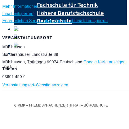
Fachschule für Technik
Mehr Informationen
Höhere Berufsfachschule
Inhalt entsperren
Berufsschule
Erforderlichen Service akzeptieren und Inhalte entsperren
Unterrichtspläne
Downloads
VERANSTALTUNGSORT
Krankmeldungen
Mühlhausen
Ausbildungsberufe von A – Z
Sondershäuser Landstraße 39
Mühlhausen
,
Thüringen
99974
Deutschland
Google Karte anzeigen
Telefon
03601 450-0
Veranstaltungsort-Website anzeigen
KMK – FREMDSPRACHENZERTIFIKAT – BÜROBERUFE