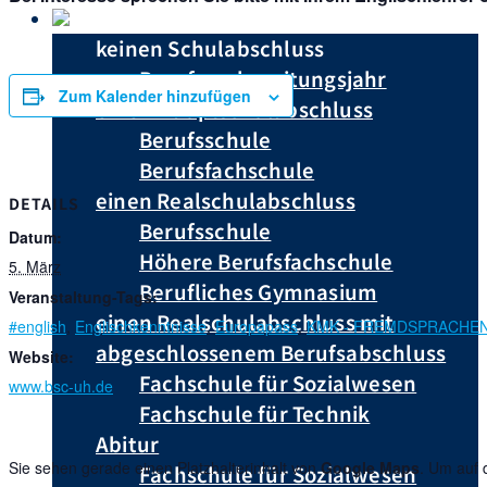
Du hast …
keinen Schulabschluss
Berufsvorbereitungsjahr
Zum Kalender hinzufügen
einen Hauptschulabschluss
Berufsschule
Berufsfachschule
einen Realschulabschluss
DETAILS
Berufsschule
Datum:
Höhere Berufsfachschule
5. März
Berufliches Gymnasium
Veranstaltung-Tags:
einen Realschulabschluss mit
#english
,
Englischkenntnisse
,
Europapass
,
KMK - FREMDSPRACHEN
abgeschlossenem Berufsabschluss
Website:
Fachschule für Sozialwesen
www.bsc-uh.de
Fachschule für Technik
Abitur
Sie sehen gerade einen Platzhalterinhalt von
Google Maps
. Um auf 
Fachschule für Sozialwesen