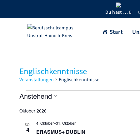
Du hast …
Start
Un
Englischkenntnisse
Veranstaltungen
Englischkenntnisse
Anstehend
D
Oktober 2026
a
t
4. Oktober
–
31. Oktober
SO.
u
4
ERASMUS+ DUBLIN
m