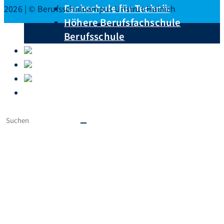
Fachschule für Technik
2026 | © Berufsschulcampus Unstrut-Hainich
Höhere Berufsfachschule
Berufsschule
Unterrichtspläne
Downloads
Krankmeldungen
Ausbildungsberufe von A – Z
Diese
Website
durchsuchen