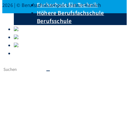
Fachschule für Technik
2026 | © Berufsschulcampus Unstrut-Hainich
Höhere Berufsfachschule
Berufsschule
Unterrichtspläne
Downloads
Krankmeldungen
Ausbildungsberufe von A – Z
Diese
Website
durchsuchen