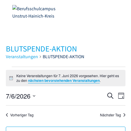
BLUTSPENDE-AKTION
Veranstaltungen
BLUTSPENDE-AKTION
Keine Veranstaltungen für 7. Juni 2026 vorgesehen. Hier geht es
H
zu den
nächsten bevorstehenden Veranstaltungen
.
i
n
7/6/2026
V
w
V
S
T
e
e
u
i
D
e
a
s
c
r
a
g
r
Vorheriger Tag
Nächster Tag
h
a
t
e
a
u
n