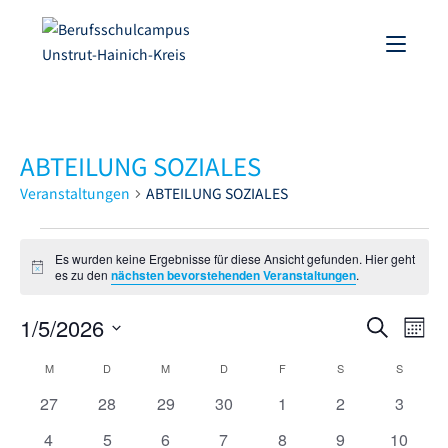
ABTEILUNG SOZIALES
Veranstaltungen
ABTEILUNG SOZIALES
Es wurden keine Ergebnisse für diese Ansicht gefunden. Hier geht
H
es zu den
nächsten bevorstehenden Veranstaltungen
.
i
n
1/5/2026
V
w
V
S
M
e
e
u
i
D
e
o
M
D
M
D
F
S
S
s
K
c
r
a
n
r
h
0
0
0
0
0
0
0
27
28
29
30
1
2
3
a
t
a
a
e
V
V
V
V
V
V
V
a
u
n
t
0
0
0
0
0
0
0
4
5
6
7
8
9
10
l