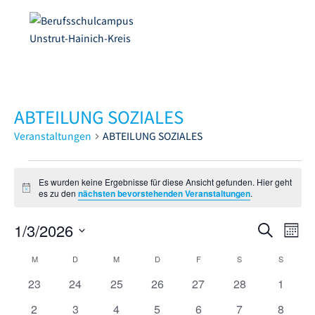
ABTEILUNG SOZIALES
Veranstaltungen
ABTEILUNG SOZIALES
Es wurden keine Ergebnisse für diese Ansicht gefunden. Hier geht
H
es zu den
nächsten bevorstehenden Veranstaltungen
.
i
n
1/3/2026
V
w
V
S
M
e
e
u
i
D
e
o
M
D
M
D
F
S
S
s
K
c
r
a
n
r
h
0
0
0
0
0
0
0
23
24
25
26
27
28
1
a
t
a
a
e
V
V
V
V
V
V
V
a
u
n
t
0
0
0
0
0
0
0
2
3
4
5
6
7
8
l