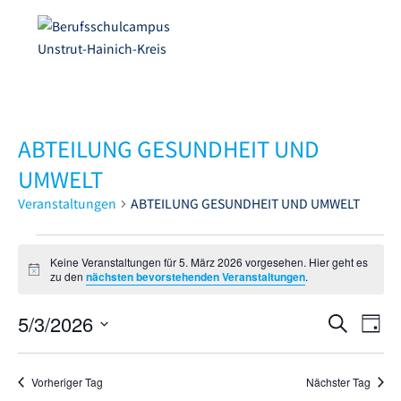
ABTEILUNG GESUNDHEIT UND
UMWELT
Veranstaltungen
ABTEILUNG GESUNDHEIT UND UMWELT
Keine Veranstaltungen für 5. März 2026 vorgesehen. Hier geht es
H
zu den
nächsten bevorstehenden Veranstaltungen
.
i
n
5/3/2026
V
w
V
S
T
e
e
u
i
D
e
a
s
c
r
a
g
r
Vorheriger Tag
Nächster Tag
h
a
t