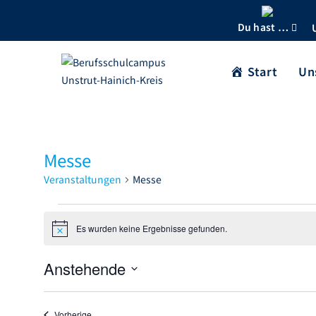
Du hast …
Start
Un
Messe
Veranstaltungen
Messe
Es wurden keine Ergebnisse gefunden.
H
i
n
Anstehende
w
e
D
i
s
a
Veranstaltungen
Vorherige