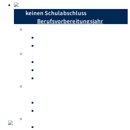
Du hast …
keinen Schulabschluss
Berufsvorbereitungsjahr
einen Hauptschulabschluss
Berufsschule
Berufsfachschule
einen Realschulabschluss
Berufsschule
Höhere Berufsfachschule
Berufliches Gymnasium
einen Realschulabschluss mit
abgeschlossenem Berufsabschluss
Fachschule für Sozialwesen
Fachschule für Technik
Abitur
Fachschule für Sozialwesen