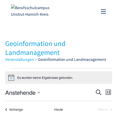
Geoinformation und
Landmanagement
Veranstaltungen
Geoinformation und Landmanagement
Es wurden keine Ergebnisse gefunden.
H
i
n
Anstehende
V
V
S
w
L
e
e
u
D
e
i
i
c
s
r
a
s
r
Veranstaltungen
Vorherige
Heute
Nächste
h
a
t
Veranstalt
t