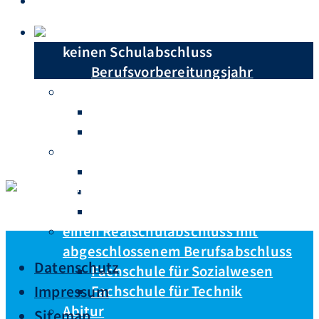
Navigat
Website-Suche umschalten
Du hast …
keinen Schulabschluss
Berufsvorbereitungsjahr
einen Hauptschulabschluss
Berufsschule
Berufsfachschule
einen Realschulabschluss
Berufsschule
Höhere Berufsfachschule
Berufliches Gymnasium
einen Realschulabschluss mit
abgeschlossenem Berufsabschluss
Datenschutz
Fachschule für Sozialwesen
Fachschule für Technik
Impressum
Abitur
Sitemap