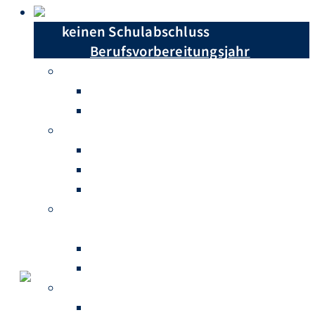
Du hast …
keinen Schulabschluss
Berufsvorbereitungsjahr
einen Hauptschulabschluss
Berufsschule
Berufsfachschule
einen Realschulabschluss
Berufsschule
Höhere Berufsfachschule
Berufliches Gymnasium
einen Realschulabschluss mit
abgeschlossenem Berufsabschluss
Fachschule für Sozialwesen
Fachschule für Technik
Abitur
Fachschule für Sozialwesen