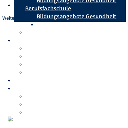
Bildungsangebote Gesundheit
5. März 2025
Berufsfachschule
Bildungsangebote Gesundheit
Weiterlesen
Bildungsangebote Soziales
Berufsvorbereitungsjahr
Aktuelles
Veranstaltungen
News
Rückblicke
Ausschreibungen
Anmeldung
International
Auslandspraktika
Schulpartnerschaften
Ansprechpartner