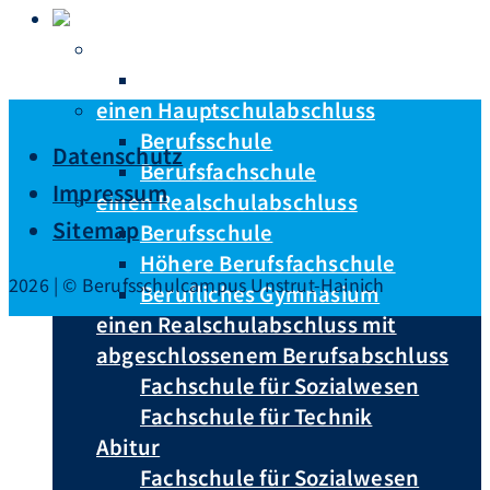
Du hast …
keinen Schulabschluss
Berufsvorbereitungsjahr
einen Hauptschulabschluss
Berufsschule
Datenschutz
Berufsfachschule
Impressum
einen Realschulabschluss
Sitemap
Berufsschule
Höhere Berufsfachschule
2026 | © Berufsschulcampus Unstrut-Hainich
Berufliches Gymnasium
einen Realschulabschluss mit
abgeschlossenem Berufsabschluss
Fachschule für Sozialwesen
Fachschule für Technik
Abitur
Fachschule für Sozialwesen