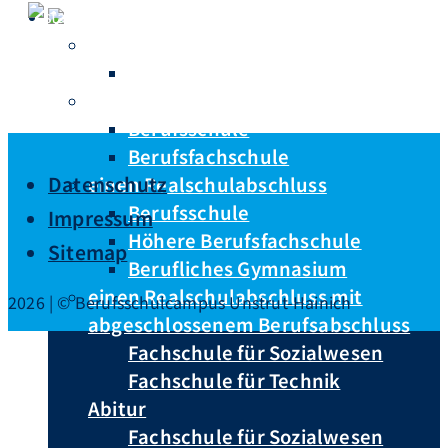
Du hast …
keinen Schulabschluss
Berufsvorbereitungsjahr
einen Hauptschulabschluss
Berufsschule
Berufsfachschule
Datenschutz
einen Realschulabschluss
Berufsschule
Impressum
Höhere Berufsfachschule
Sitemap
Berufliches Gymnasium
einen Realschulabschluss mit
2026 | © Berufsschulcampus Unstrut-Hainich
abgeschlossenem Berufsabschluss
Fachschule für Sozialwesen
Fachschule für Technik
Abitur
Fachschule für Sozialwesen