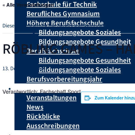
Fachschule für Technik
« Alle Veranstaltungen
Berufliches Gymnasium
Höhere Berufsfachschule
Diese Veranstaltung hat bereits stattgefunden.
Bildungsangebote Soziales
Bildungsangebote Gesundheit
RÖBLING GAMES – H
Berufsfachschule
Bildungsangebote Gesundheit
13. Dezember 2024
Bildungsangebote Soziales
Berufsvorbereitungsjahr
Aktuelles
Verantwortlich: Fachschaft Sport
Veranstaltungen
Zum Kalender hinz
News
Rückblicke
Ausschreibungen
Anmeldung