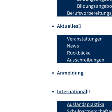
Bildungsangebot
Berufsvorbereitungs
Aktuelles
Veranstaltungen
News
Rückblicke
Ausschreibungen
Anmeldung
International
Auslandspraktika
Schulpartnerschafte