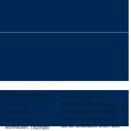
R
VERANSTALTUNGSORT
Sie sehen gerade einen
Platzhalterinhalt von
Google
Mühlhausen
Maps
. Um auf den eigentlichen
Sondershäuser
Inhalt zuzugreifen, klicken Sie
Landstraße 39
auf die Schaltfläche unten. Bitte
Mühlhausen
,
Thüringen