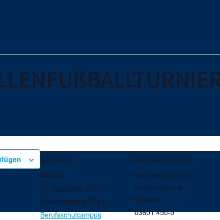
ALLENFUßBALLTURNIE
ufügen
DETAILS
VERANSTALTER
Datum:
Berufsschulcampus
Unstrut-Hainich
13. Dezember 2024
Telefon
Veranstaltung-Tags:
03601 450-0
Berufsschulcampus